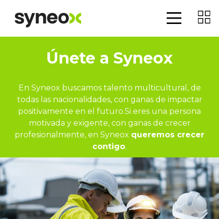
Únete a Syneox
En Syneox buscamos talento multicultural, de
todas las nacionalidades, con ganas de impactar
positivamente en el futuro.Si eres una persona
motivada y exigente, con ganas de crecer
profesionalmente, en Syneox
queremos crecer
contigo
.