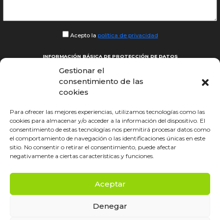
Acepto la
política de privacidad
INFORMACIÓN BÁSICA DE PROTECCIÓN DE DATOS
Responsable del tratamiento:
SYNEOX RAIL S.L.
Gestionar el
Finalidad del Tratamiento:
únicamente para gestionar las consultas planteadas.
consentimiento de las
Legitimación del tratamiento:
consentimiento del interesado/a.
cookies
Conservación de los datos:
mientras no se retire el consentimiento o durante el tiempo
necesario para el cumplimiento de las obligaciones legales.
Para ofrecer las mejores experiencias, utilizamos tecnologías como las
cookies para almacenar y/o acceder a la información del dispositivo. El
Destinatarios:
SYNEOX y prestadores de servicio.
consentimiento de estas tecnologías nos permitirá procesar datos como
Derechos:
derecho a retirar el consentimiento en cualquier momento. Derecho de acceso,
el comportamiento de navegación o las identificaciones únicas en este
rectificación, portabilidad y supresión de sus datos y a la limitación u oposición a su
tratamiento.
sitio. No consentir o retirar el consentimiento, puede afectar
negativamente a ciertas características y funciones.
Datos de contacto para ejercer sus derechos:
dpd.syneox@syneox.com
Información adicional:
puede consultar información adicional en nuestra Política de
Privacidad.
Aceptar
Denegar