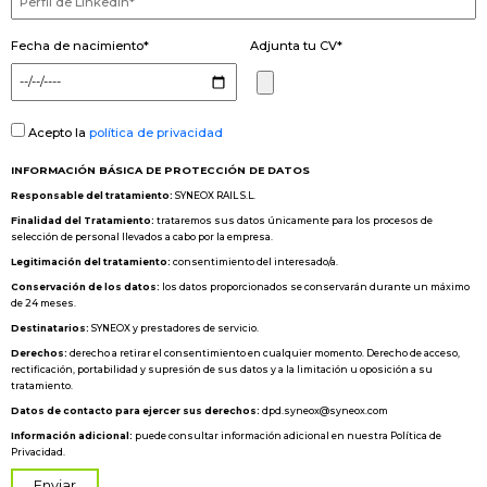
Fecha de nacimiento*
Adjunta tu CV*
Acepto la
política de privacidad
INFORMACIÓN BÁSICA DE PROTECCIÓN DE DATOS
Responsable del tratamiento:
SYNEOX RAIL S.L.
Finalidad del Tratamiento:
trataremos sus datos únicamente para los procesos de
selección de personal llevados a cabo por la empresa.
Legitimación del tratamiento:
consentimiento del interesado/a.
Conservación de los datos:
los datos proporcionados se conservarán durante un máximo
de 24 meses.
Destinatarios:
SYNEOX y prestadores de servicio.
Derechos:
derecho a retirar el consentimiento en cualquier momento. Derecho de acceso,
rectificación, portabilidad y supresión de sus datos y a la limitación u oposición a su
tratamiento.
Datos de contacto para ejercer sus derechos:
dpd.syneox@syneox.com
Información adicional:
puede consultar información adicional en nuestra Política de
Privacidad.